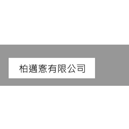
電話 : 852 28511911
傳真 : 852 28511921
信箱 : kevin1491@gmail.com
地址 : Room 2803 28/F Tungwai
Commercial building 109-111 Gloucester
Road, Wanchai, Hong Kong